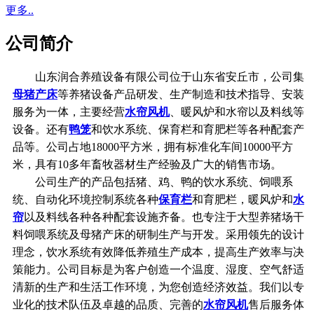
更多..
公司简介
山东润合养殖设备有限公司位于山东省安丘市，公司集
母猪产床
等养猪设备产品研发、生产制造和技术指导、安装
服务为一体，主要经营
水帘风机
、暖风炉和水帘以及料线等
设备。还有
鸭笼
和饮水系统、保育栏和育肥栏等各种配套产
品等。公司占地18000平方米，拥有标准化车间10000平方
米，具有10多年畜牧器材生产经验及广大的销售市场。
公司生产的产品包括猪、鸡、鸭的饮水系统、饲喂系
统、自动化环境控制系统各种
保育栏
和育肥栏，暖风炉和
水
帘
以及料线各种各种配套设施齐备。也专注于大型养猪场干
料饲喂系统及母猪产床的研制生产与开发。采用领先的设计
理念，饮水系统有效降低养殖生产成本，提高生产效率与决
策能力。公司目标是为客户创造一个温度、湿度、空气舒适
清新的生产和生活工作环境，为您创造经济效益。我们以专
业化的技术队伍及卓越的品质、完善的
水帘风机
售后服务体