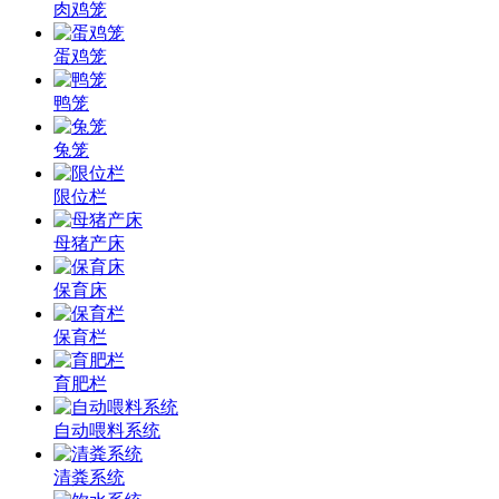
肉鸡笼
蛋鸡笼
鸭笼
兔笼
限位栏
母猪产床
保育床
保育栏
育肥栏
自动喂料系统
清粪系统