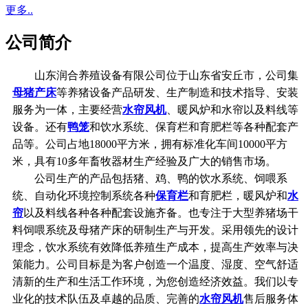
更多..
公司简介
山东润合养殖设备有限公司位于山东省安丘市，公司集
母猪产床
等养猪设备产品研发、生产制造和技术指导、安装
服务为一体，主要经营
水帘风机
、暖风炉和水帘以及料线等
设备。还有
鸭笼
和饮水系统、保育栏和育肥栏等各种配套产
品等。公司占地18000平方米，拥有标准化车间10000平方
米，具有10多年畜牧器材生产经验及广大的销售市场。
公司生产的产品包括猪、鸡、鸭的饮水系统、饲喂系
统、自动化环境控制系统各种
保育栏
和育肥栏，暖风炉和
水
帘
以及料线各种各种配套设施齐备。也专注于大型养猪场干
料饲喂系统及母猪产床的研制生产与开发。采用领先的设计
理念，饮水系统有效降低养殖生产成本，提高生产效率与决
策能力。公司目标是为客户创造一个温度、湿度、空气舒适
清新的生产和生活工作环境，为您创造经济效益。我们以专
业化的技术队伍及卓越的品质、完善的
水帘风机
售后服务体