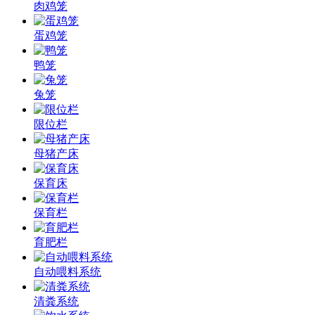
肉鸡笼
蛋鸡笼
鸭笼
兔笼
限位栏
母猪产床
保育床
保育栏
育肥栏
自动喂料系统
清粪系统