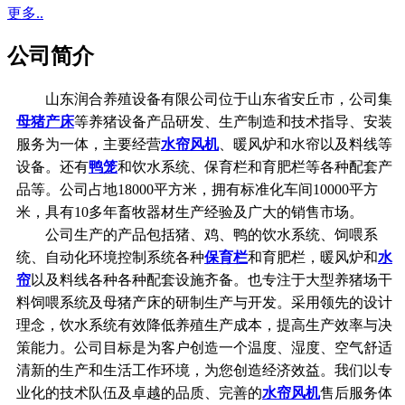
更多..
公司简介
山东润合养殖设备有限公司位于山东省安丘市，公司集
母猪产床
等养猪设备产品研发、生产制造和技术指导、安装
服务为一体，主要经营
水帘风机
、暖风炉和水帘以及料线等
设备。还有
鸭笼
和饮水系统、保育栏和育肥栏等各种配套产
品等。公司占地18000平方米，拥有标准化车间10000平方
米，具有10多年畜牧器材生产经验及广大的销售市场。
公司生产的产品包括猪、鸡、鸭的饮水系统、饲喂系
统、自动化环境控制系统各种
保育栏
和育肥栏，暖风炉和
水
帘
以及料线各种各种配套设施齐备。也专注于大型养猪场干
料饲喂系统及母猪产床的研制生产与开发。采用领先的设计
理念，饮水系统有效降低养殖生产成本，提高生产效率与决
策能力。公司目标是为客户创造一个温度、湿度、空气舒适
清新的生产和生活工作环境，为您创造经济效益。我们以专
业化的技术队伍及卓越的品质、完善的
水帘风机
售后服务体