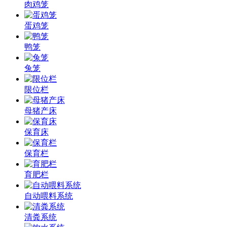
肉鸡笼
蛋鸡笼
鸭笼
兔笼
限位栏
母猪产床
保育床
保育栏
育肥栏
自动喂料系统
清粪系统